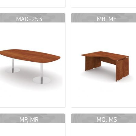
MAD-253
MB, MF
MP, MR
MQ, MS