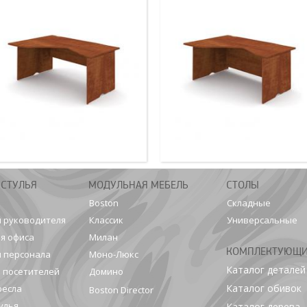
 СТУЛЬЯ
МОДУЛЬНАЯ МЕБЕЛЬ
СТОЛЫ
Boston
Складные
я руководителя
Классик
Универсальные
я офиса
Милан
КОМПЛЕКТУЮЩ
я персонала
Моно-Люкс
Каталог деталей
я посетителей
Домино
Каталог обивок
ресла
Boston Director
улья
Каталог дерева