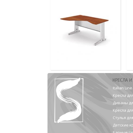
КРЕСЛА И
Italian Line
Кресла дл
Диваны дл
Кресла дл
Стулья дл
Детские к
Барные ст