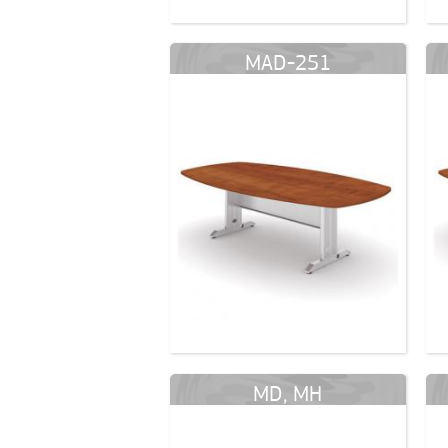
MAD-251
MD, MH