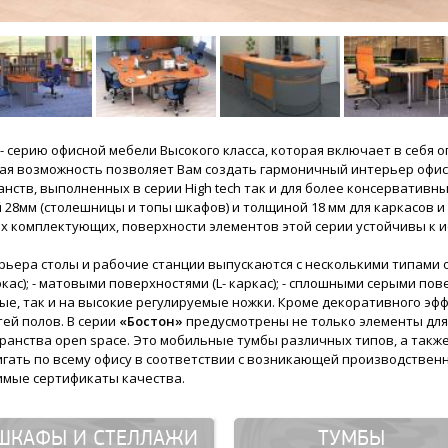
- серию офисной мебели Высокого класса, которая включает в себя 
ная возможность позволяет Вам создать гармоничный интерьер офи
нств, выполненных в серии High tech так и для более консервативн
8мм (столешницы и топы шкафов) и толщиной 18 мм для каркасов и
 комплектующих, поверхности элементов этой серии устойчивы к ис
рьера столы и рабочие станции выпускаются с несколькими типами 
кас); - матовыми поверхностями (L- каркас); - сплошными серыми пов
ые, так и на высокие регулируемые ножки. Кроме декоративного эф
ей полов. В серии
«Бостон»
предусмотрены не только элементы для 
ранства open space. Это мобильные тумбы различных типов, а такж
игать по всему офису в соответствии с возникающей производстве
имые сертификаты качества.
ШКАФЫ И СТЕЛЛАЖИ
ТУМБЫ