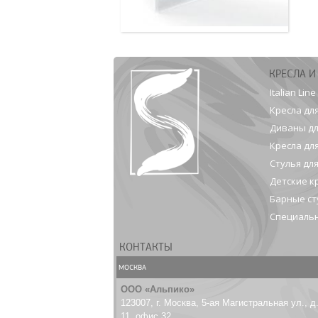
КРЕСЛА И
Italian Line
Кресла дл
Диваны дл
Кресла дл
Стулья дл
Детские к
Барные ст
Специальн
КОНТАКТЫ
МОСКВА
ООО «Альпико»
123007, г. Москва, 5-ая Магистральная ул., д
11, офис 32