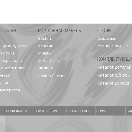
 СТУЛЬЯ
МОДУЛЬНАЯ МЕБЕЛЬ
СТОЛЫ
Boston
Складные
я руководителя
Классик
Универсальные
я офиса
Милан
КОМПЛЕКТУЮЩ
я персонала
Моно-Люкс
Каталог деталей
я посетителей
Домино
Каталог обивок
ресла
Boston Director
улья
Каталог дерева
ые кресла
НОВОСИБИРСК
ЕКАТЕРИНБУРГ
НОВОМОСКОВСК
ПЕРМЬ
САН
.