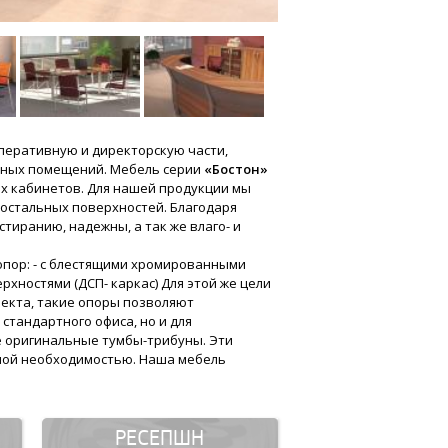
оперативную и директорскую части,
сных помещений. Мебель серии
«Бостон»
ых кабинетов. Для нашей продукции мы
 остальных поверхностей. Благодаря
тиранию, надежны, а так же влаго- и
опор: - с блестящими хромированными
ерхностями (ДСП- каркас) Для этой же цели
фекта, такие опоры позволяют
стандартного офиса, но и для
е оригинальные тумбы-трибуны. Эти
нной необходимостью. Наша мебель
РЕСЕПШН