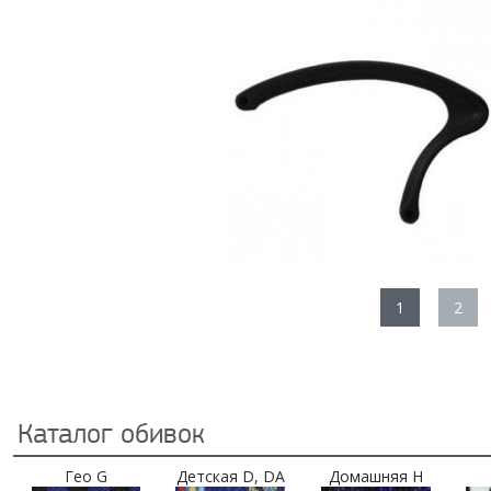
1
2
Каталог обивок
Гео G
Детская D, DA
Домашняя H