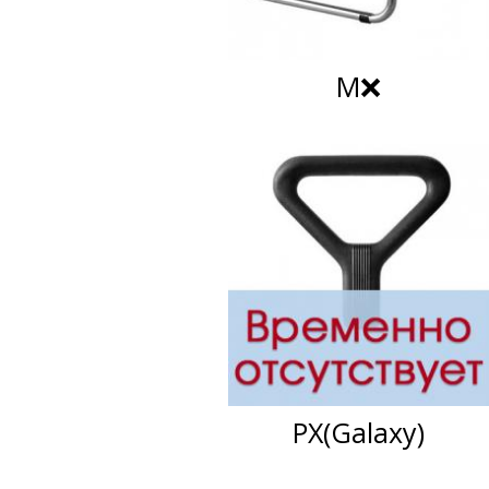
M❌
PX(Galaxy)