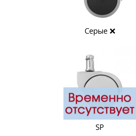
Серые ❌
SP