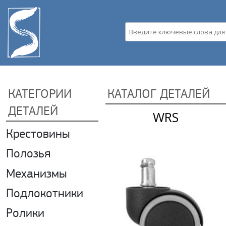
Пе
ос
со
Введите ключевые слова д
КАТЕГОРИИ
КАТАЛОГ ДЕТАЛЕЙ
ДЕТАЛЕЙ
WRS
Страницы
Крестовины
Apply Крестовины filter
Полозья
Apply Полозья filter
Механизмы
Apply Механизмы filter
Подлокотники
Apply Подлокотники filter
Ролики
Apply Ролики filter