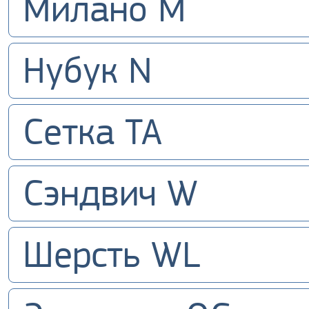
Милано M
Нубук N
Сетка TA
Сэндвич W
Шерсть WL