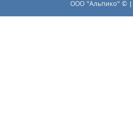
ООО "Альпико" © |