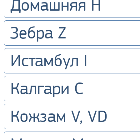
Домашняя H
Зебра Z
Истамбул I
Калгари С
Кожзам V, VD