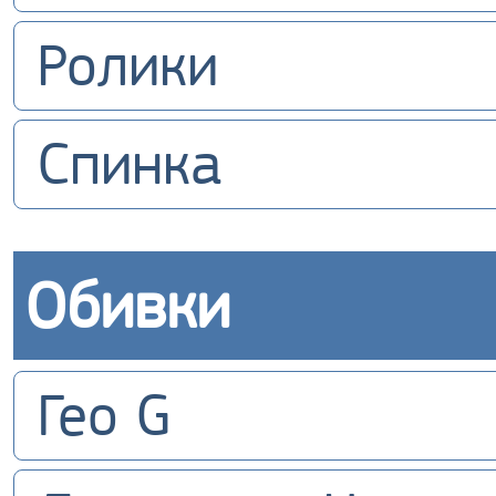
Ролики
Спинка
Обивки
Гео G