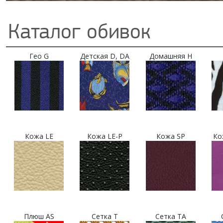
Каталог обивок
Гео G
Детская D, DA
Домашняя H
Кожа LE
Кожа LE-P
Кожа SP
Ко
Плюш AS
Сетка T
Сетка TA