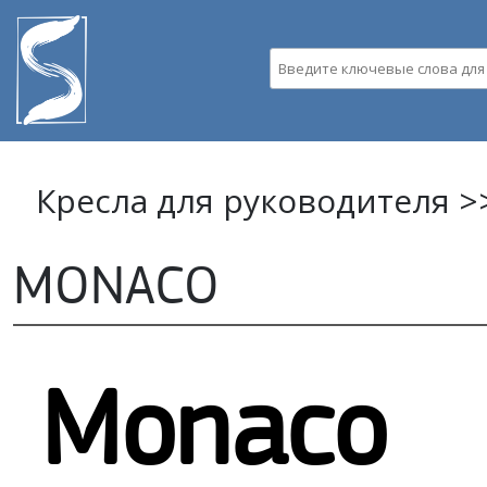
Пе
ос
Введите ключевые слова д
со
Кресла для руководителя >
MONACO
Monaco