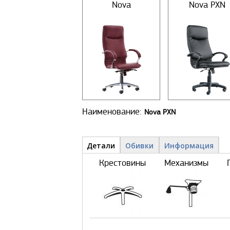
Nova
Nova PXN
Наименование:
Nova PXN
Детали и обивки
Детали
(активная
Обивки
Информация
вкладка)
Крестовины
Механизмы