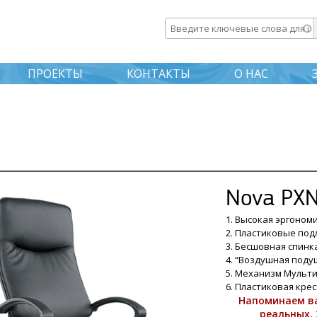
Перейти к
основному
Введите ключевые слова дл
содержанию
ПРОЕКТЫ
КОНТАКТЫ
О НАС
Nova PX
1. Высокая эргоном
2. Пластиковые под
3. Бесшовная спинк
4. “Воздушная поду
5. Механизм Мульти
6. Пластиковая кре
Напоминаем ва
реальных. 