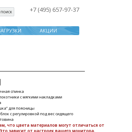
+7 (495) 657-97-37
я поиска
ЗАГРУЗКИ
АКЦИИ
N
ичная спинка
локотники с мягкими накладками
а
шка” для поясницы
блок с регулировкой под вес сидящего
стовина
м, что цвета материалов могут отличаться от
Это зависит от настроек вашего монитора.