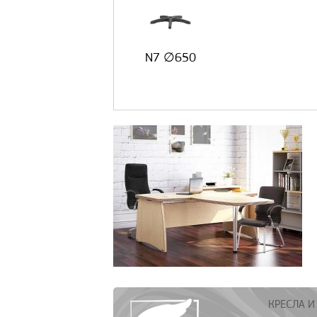
N7 ∅650
КРЕСЛА И