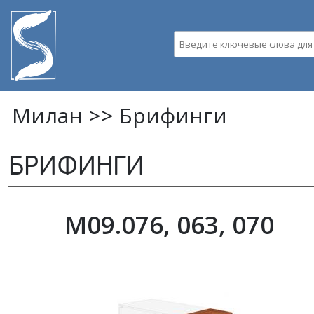
Пе
ос
со
Введите ключевые слова д
Милан >>
Брифинги
БРИФИНГИ
M09.076, 063, 070