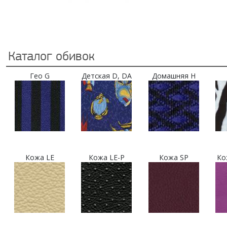
Каталог обивок
Гео G
Детская D, DA
Домашняя H
Кожа LE
Кожа LE-P
Кожа SP
Ко