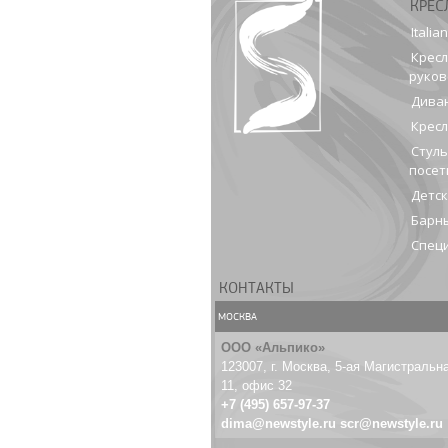
КРЕС
Italia
Кресл
руков
Диван
Кресл
Стуль
посет
Детск
Барны
Спец
КОНТАКТЫ
МОСКВА
ООО «Альпико»
123007, г. Москва, 5-ая Магистральна
11, офис 32
+7 (495) 657-97-37
dima@newstyle.ru
scr@newstyle.ru