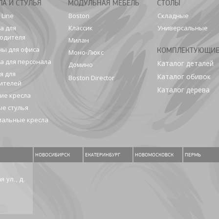
ЛА И СТУЛЬЯ
МОДУЛЬНАЯ МЕБЕЛЬ
СТОЛЫ
n Line
Boston
Складные
а для
Классик
Универсальные
одителя
Милан
ы для офиса
КОМПЛЕКТУЮЩИ
Моно-Люкс
а для персонала
Каталог деталей
Домино
я для
Каталог обивок
Boston Director
ителей
Каталог дерева
ие кресла
е стулья
иальные кресла
НОВОСИБИРСК
ЕКАТЕРИНБУРГ
НОВОМОСКОВСК
ПЕРМЬ
я ул., д.