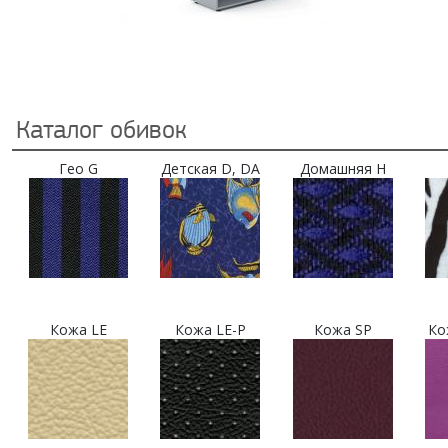
Каталог обивок
Гео G
Детская D, DA
Домашняя H
Кожа LE
Кожа LE-P
Кожа SP
Ко