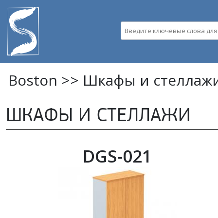
Пе
ос
со
Введите ключевые слова д
Boston >>
Шкафы и стеллаж
ШКАФЫ И СТЕЛЛАЖИ
DGS-021