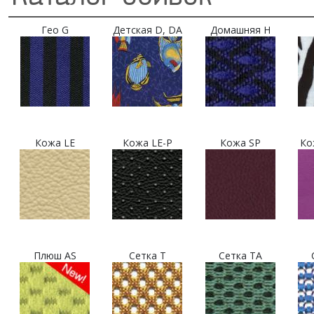
Гео G
Детская D, DA
Домашняя H
Кожа LE
Кожа LE-P
Кожа SP
Ко
Плюш AS
Сетка T
Сетка TA