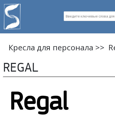
Пе
ос
Введите ключевые слова д
со
Кресла для персонала >>
R
REGAL
Regal