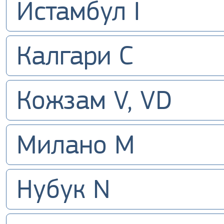
Истамбул I
Калгари С
Кожзам V, VD
Милано M
Нубук N