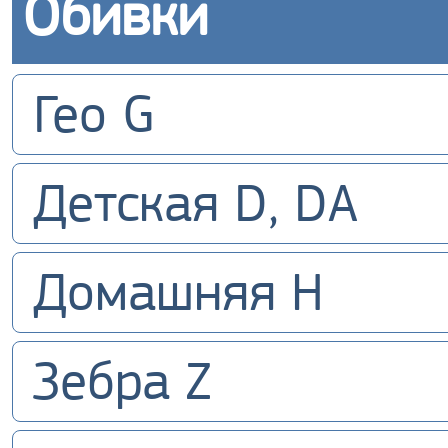
Обивки
Гео G
Детская D, DA
Домашняя H
Зебра Z