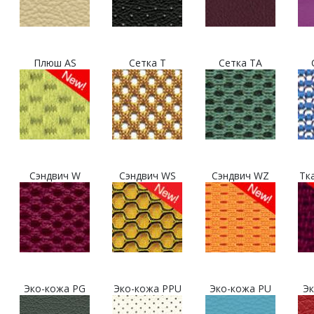
Плюш AS
Сетка T
Сетка TA
Сэндвич W
Сэндвич WS
Сэндвич WZ
Тк
Эко-кожа PG
Эко-кожа PPU
Эко-кожа PU
Эк