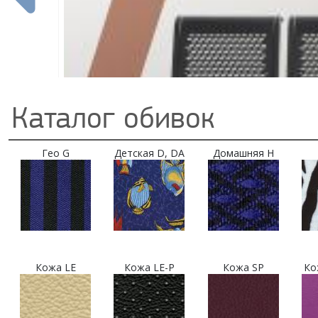
Каталог обивок
Гео G
Детская D, DA
Домашняя H
Кожа LE
Кожа LE-P
Кожа SP
Ко