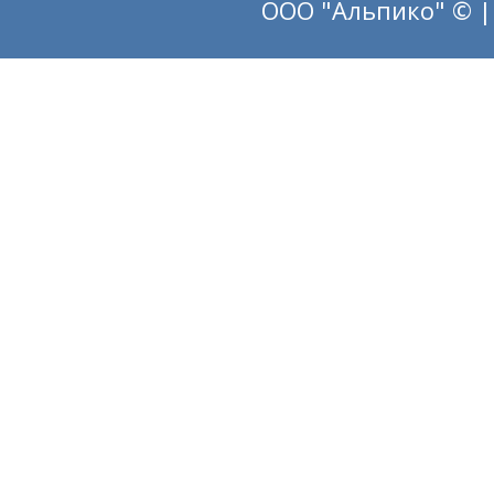
ООО "Альпико" © |