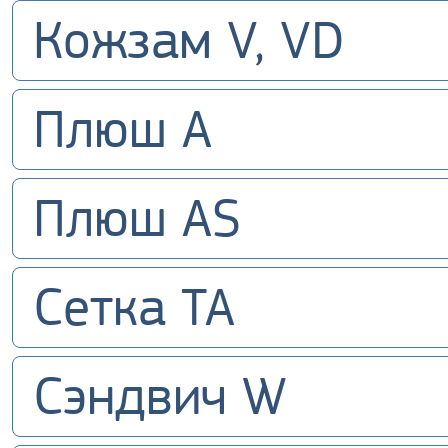
Кожзам V, VD
Плюш A
Плюш AS
Сетка TA
Сэндвич W