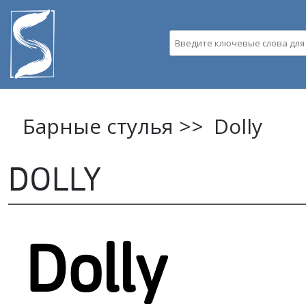
Пе
ос
Введите ключевые слова д
со
Барные стулья >>
Dolly
DOLLY
Dolly