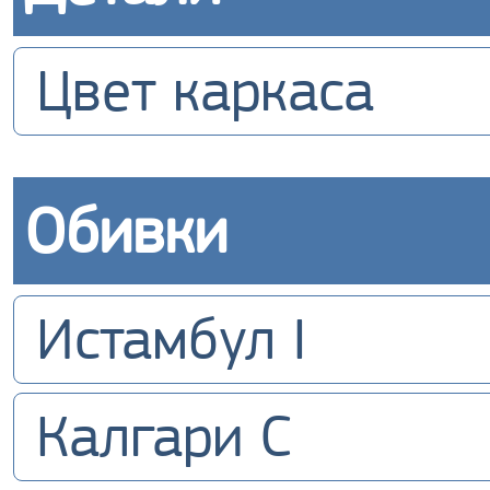
Цвет каркаса
Обивки
Истамбул I
Калгари С