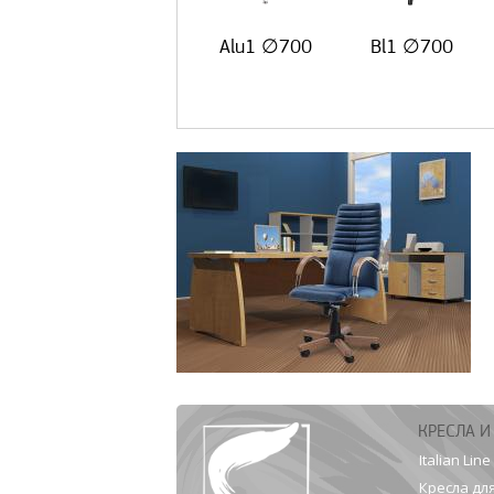
Alu1 ∅700
Bl1 ∅700
КРЕСЛА И
Italian Line
Кресла дл