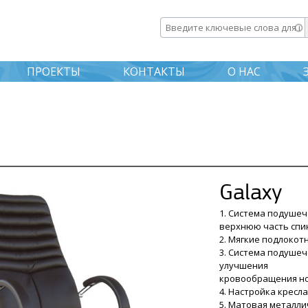
Перейти к
основному
Введите ключевые слова дл
содержанию
ПРОЕКТЫ
КОНТАКТЫ
О НАС
Galaxy
1. Система подуше
верхнюю часть спи
2. Мягкие подлокот
3. Система подушеч
улучшения
кровообращения н
4. Настройка кресл
5. Матовая металли