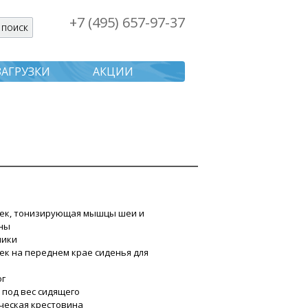
+7 (495) 657-97-37
я поиска
ЗАГРУЗКИ
АКЦИИ
чек, тонизирующая мышцы шеи и
ны
ники
ек на переднем крае сиденья для
ог
а под вес сидящего
ческая крестовина