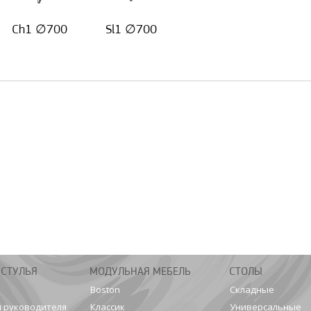
Ch1 ∅700
Sl1 ∅700
 СТУЛЬЯ
МОДУЛЬНАЯ МЕБЕЛЬ
СТОЛЫ
Boston
Складные
я руководителя
Классик
Универсальные