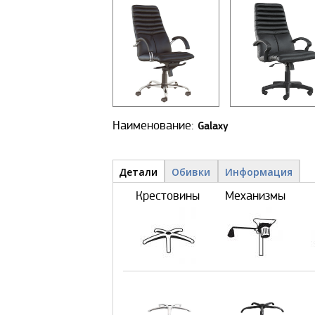
Наименование:
Galaxy
Детали и обивки
Детали
(активная
Обивки
Информация
вкладка)
Крестовины
Механизмы