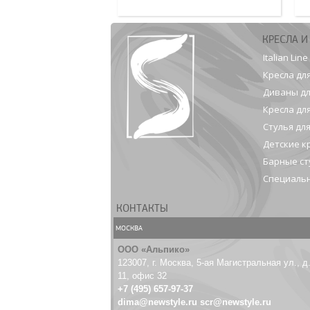
КРЕСЛА И
Italian Line
Кресла дл
Диваны дл
Кресла дл
Стулья дл
Детские к
Барные ст
Специальн
КОНТАКТЫ
МОСКВА
ООО «Альпико»
123007, г. Москва, 5-ая Магистральная ул., д
11, офис 32
+7 (495) 657-97-37
dima@newstyle.ru
scr@newstyle.ru