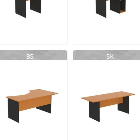
BS
SK