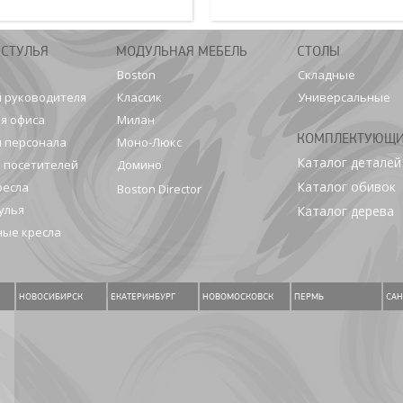
 СТУЛЬЯ
МОДУЛЬНАЯ МЕБЕЛЬ
СТОЛЫ
Boston
Складные
я руководителя
Классик
Универсальные
я офиса
Милан
КОМПЛЕКТУЮЩ
я персонала
Моно-Люкс
Каталог деталей
я посетителей
Домино
Каталог обивок
ресла
Boston Director
улья
Каталог дерева
ые кресла
НОВОСИБИРСК
ЕКАТЕРИНБУРГ
НОВОМОСКОВСК
ПЕРМЬ
САН
.