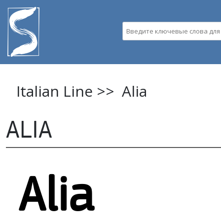
Пе
ос
Введите ключевые слова д
со
Italian Line >>
Alia
ALIA
Alia