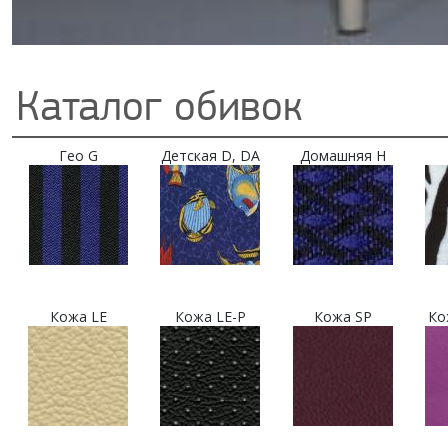
Каталог обивок
Гео G
Детская D, DA
Домашняя H
Кожа LE
Кожа LE-P
Кожа SP
Ко