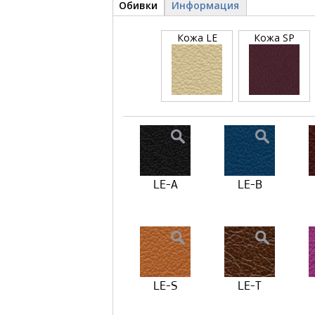
Детали и обивки
Обивки
(активная
Информация
вкладка)
Кожа LE
Кожа SP
LE-A
LE-B
LE-S
LE-T