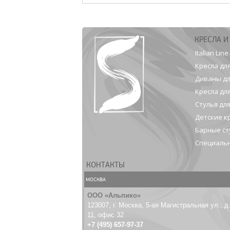
КРЕСЛА И
Italian Line
Кресла дл
Диваны дл
Кресла дл
Стулья дл
Детские к
Барные ст
Специальн
КОНТАКТЫ
МОСКВА
ООО «Альпико»
123007, г. Москва, 5-ая Магистральная ул., д
11, офис 32
+7 (495) 657-97-37