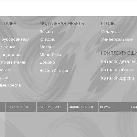
 СТУЛЬЯ
МОДУЛЬНАЯ МЕБЕЛЬ
СТОЛЫ
Boston
Складные
я руководителя
Классик
Универсальные
я офиса
Милан
КОМПЛЕКТУЮЩ
я персонала
Моно-Люкс
Каталог деталей
я посетителей
Домино
Каталог обивок
ресла
Boston Director
улья
Каталог дерева
ые кресла
НОВОСИБИРСК
ЕКАТЕРИНБУРГ
НОВОМОСКОВСК
ПЕРМЬ
САН
.