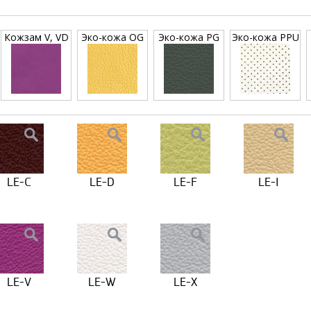
Кожзам V, VD
Эко-кожа OG
Эко-кожа PG
Эко-кожа PPU
LE-C
LE-D
LE-F
LE-I
LE-V
LE-W
LE-X