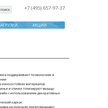
+7 (495) 657-97-37
я поиска
ЗАГРУЗКИ
АКЦИИ
пинка поддерживает позвоночник в
ении
из износостойких материалов
иденье и спинке тонизируют мышцы
изайн с использованием декоративных
ческий каркас
кладки на полозьях предотвращают