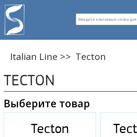
Пе
ос
Введите ключевые слова д
со
Italian Line >>
Tecton
TECTON
Выберите товар
Tecton
Tec