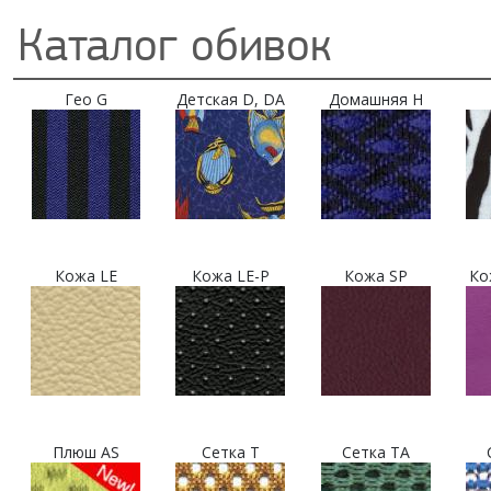
Каталог обивок
Гео G
Детская D, DA
Домашняя H
Кожа LE
Кожа LE-P
Кожа SP
Ко
Плюш AS
Сетка T
Сетка TA