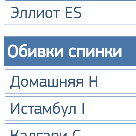
Эллиот ES
Обивки спинки
Домашняя H
Истамбул I
Калгари С