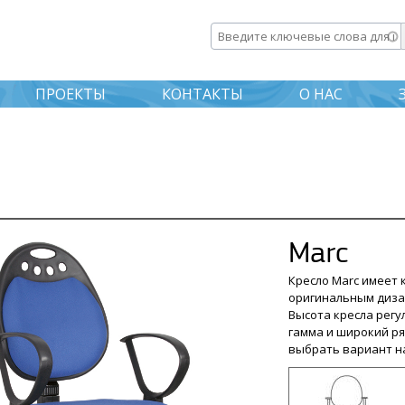
Перейти к
основному
Введите ключевые слова дл
содержанию
ПРОЕКТЫ
КОНТАКТЫ
О НАС
Marc
Кресло Marc имеет 
оригинальным диза
Высота кресла регу
гамма и широкий р
выбрать вариант на