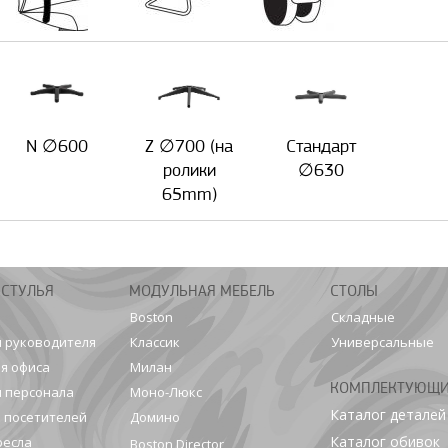
N ∅600
Z ∅700 (на
Стандарт
ролики
∅630
65mm)
 СТУЛЬЯ
МОДУЛЬНАЯ МЕБЕЛЬ
СТОЛЫ
Boston
Складные
я руководителя
Классик
Универсальные
я офиса
Милан
КОМПЛЕКТУЮЩ
я персонала
Моно-Люкс
Каталог деталей
я посетителей
Домино
Каталог обивок
ресла
Boston Director