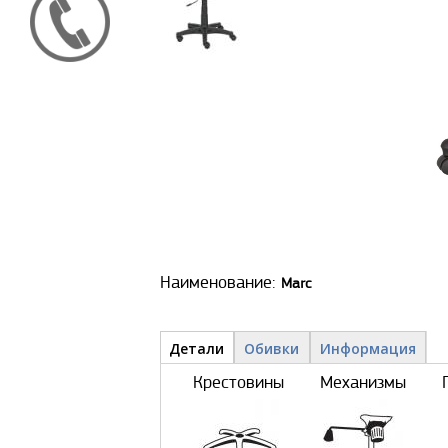
Наименование:
Marc
Детали и обивки
Детали
(активная
Обивки
Информация
вкладка)
Крестовины
Механизмы