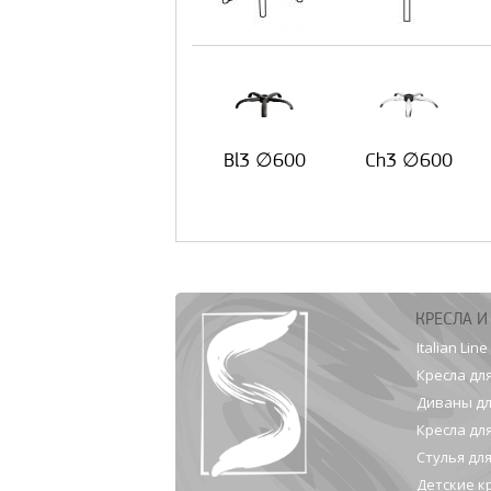
Bl3 ∅600
Ch3 ∅600
КРЕСЛА И
Italian Line
Кресла дл
Диваны дл
Кресла дл
Стулья дл
Детские к