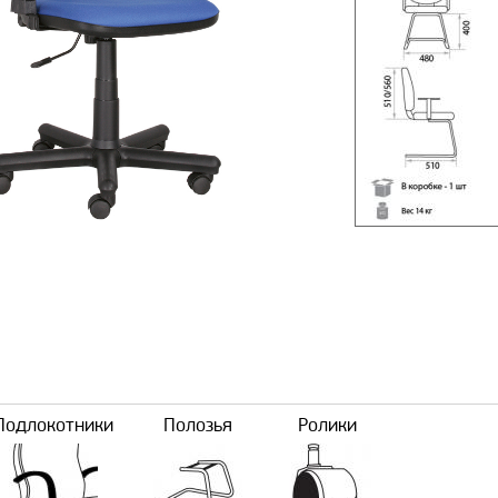
Подлокотники
Полозья
Ролики