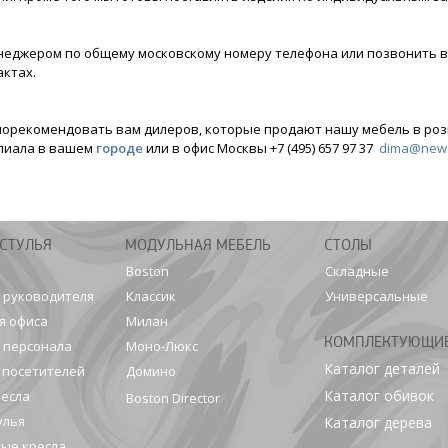
менеджером по общему московскому номеру телефона или позвонить в
ктах.
порекомендовать вам дилеров, которые продают нашу мебель в розн
лиала в вашем
городе
или в офис Москвы +7 (495) 657 97 37
dima@news
 СТУЛЬЯ
МОДУЛЬНАЯ МЕБЕЛЬ
СТОЛЫ
Boston
Складные
я руководителя
Классик
Универсальные
я офиса
Милан
КОМПЛЕКТУЮЩИ
я персонала
Моно-Люкс
Каталог деталей
я посетителей
Домино
Каталог обивок
ресла
Boston Director
улья
Каталог дерева
ые кресла