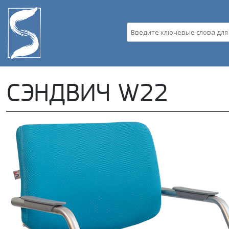
Пе
ос
со
Введите ключевые слова д
СЭНДВИЧ W22