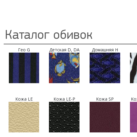
Каталог обивок
Гео G
Детская D, DA
Домашняя H
Кожа LE
Кожа LE-P
Кожа SP
Ко