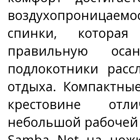
воздухопроницаемос
спинки, которая
правильную оса
подлокотники расс
отдыха. Компактны
крестовине отл
небольшой рабочей
Samba Net на ножк