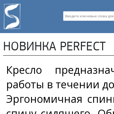
Пе
ос
со
Введите ключевые слова д
НОВИНКА PERFECT
Кресло предназн
работы в течении до
Эргономичная спин
спину сидящего. Об