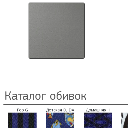
Каталог обивок
Гео G
Детская D, DA
Домашняя H