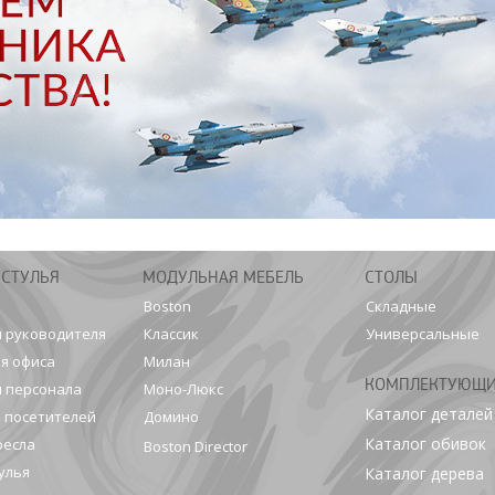
 СТУЛЬЯ
МОДУЛЬНАЯ МЕБЕЛЬ
СТОЛЫ
Boston
Складные
я руководителя
Классик
Универсальные
я офиса
Милан
КОМПЛЕКТУЮЩ
я персонала
Моно-Люкс
Каталог деталей
я посетителей
Домино
Каталог обивок
ресла
Boston Director
улья
Каталог дерева