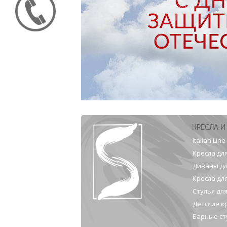
КРЕСЛА И
Italian Line
Кресла дл
Диваны дл
Кресла дл
Стулья дл
Детские к
Барные ст