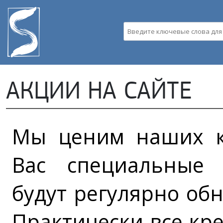
Пе
ос
со
Введите ключевые слова д
АКЦИИ НА САЙТЕ
Мы ценим наших к
Вас специальные 
будут регулярно обн
Практически все кре