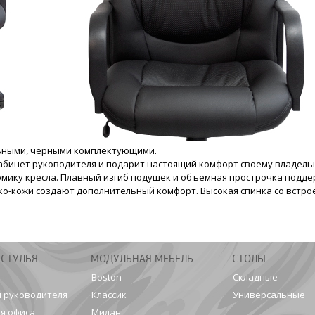
ильными, черными комплектующими.
кабинет руководителя и подарит настоящий комфорт своему владель
мику кресла. Плавный изгиб подушек и объемная прострочка подд
о-кожи создают дополнительный комфорт. Высокая спинка со встро
 СТУЛЬЯ
МОДУЛЬНАЯ МЕБЕЛЬ
СТОЛЫ
Boston
Складные
я руководителя
Классик
Универсальные
я офиса
Милан