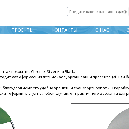
Перейти к
основному
Введите ключевые слова дл
содержанию
ПРОЕКТЫ
КОНТАКТЫ
О НАС
тах покрытия: Chrome, Silver или Black.
дходит для оформления летних кафе, организации презентаций или б
, благодаря чему его удобно хранить и транспортировать. В коробку
ит оформить стул на любой случай: от практичного варианта для р