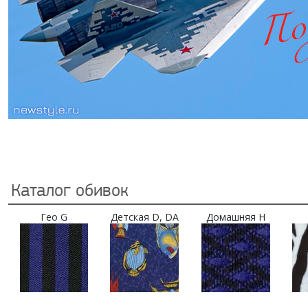
Каталог обивок
Гео G
Детская D, DA
Домашняя H