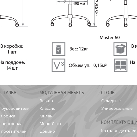
 СТУЛЬЯ
МОДУЛЬНАЯ МЕБЕЛЬ
СТОЛЫ
Boston
Складные
я руководителя
Классик
Универсальные
я офиса
Милан
КОМПЛЕКТУЮЩ
я персонала
Моно-Люкс
Каталог деталей
я посетителей
Домино