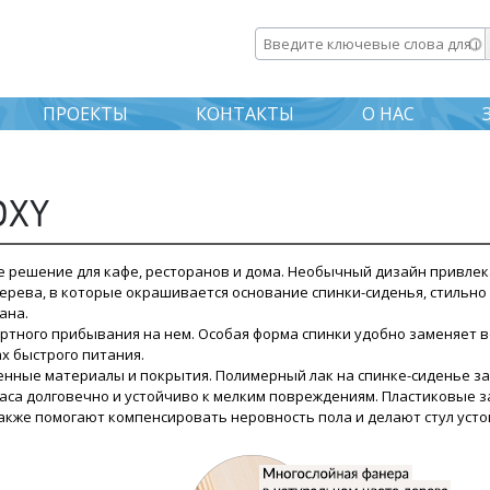
Перейти к
основному
Введите ключевые слова дл
содержанию
ПРОЕКТЫ
КОНТАКТЫ
О НАС
OXY
е решение для кафе, ресторанов и дома. Необычный дизайн привле
рева, в которые окрашивается основание спинки-сиденья, стильно
ана.
ртного прибывания на нем. Особая форма спинки удобно заменяет в
х быстрого питания.
енные материалы и покрытия. Полимерный лак на спинке-сиденье з
каса долговечно и устойчиво к мелким повреждениям. Пластиковые 
акже помогают компенсировать неровность пола и делают стул усто