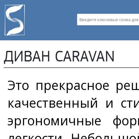
Пе
ос
со
Введите ключевые слова д
ДИВАН CARAVAN
Это прекрасное реш
качественный и ст
эргономичные фор
легкости. Небольшо