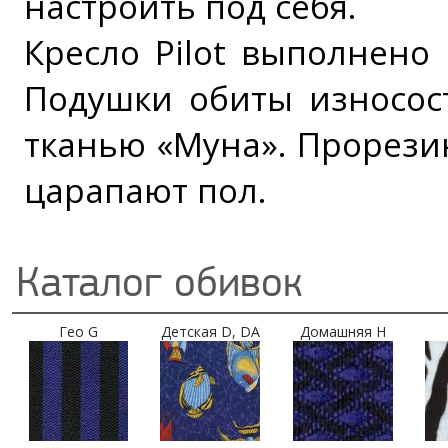
настроить под себя.
Кресло Pilot выполнено
Подушки обиты износос
тканью «Муна». Прорези
царапают пол.
Каталог обивок
Гео G
Детская D, DA
Домашняя H