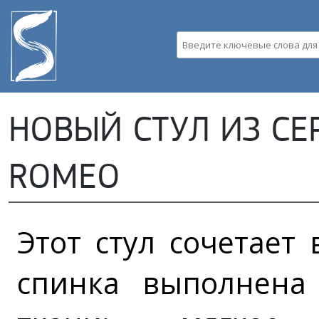
Пе
ос
со
Введите ключевые слова д
НОВЫЙ СТУЛ ИЗ СЕР
ROMEO
Этот стул сочетает 
спинка выполнена