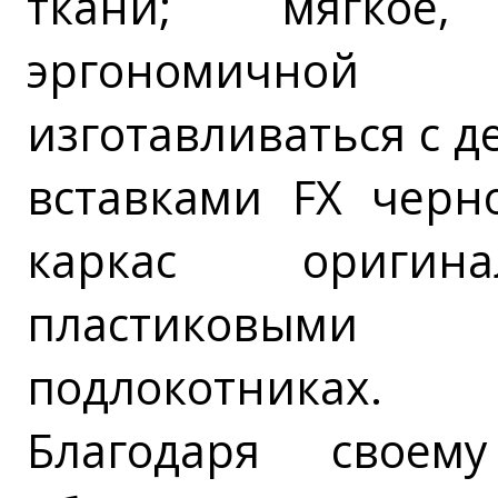
ткани; мягкое
эргономичн
изготавливаться с 
вставками FX черн
каркас ориги
пластиковым
подлокотниках.
Благодаря свое