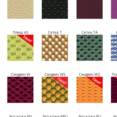
Плюш AS
Сетка T
Сетка TA
Сэндвич W
Сэндвич WS
Сэндвич WZ
Тк
Эко-кожа PG
Эко-кожа PPU
Эко-кожа PU
Эк