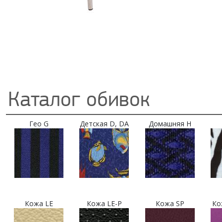
Каталог обивок
Гео G
Детская D, DA
Домашняя H
Кожа LE
Кожа LE-P
Кожа SP
Ко