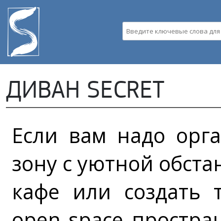
Пе
ос
со
Введите ключевые слова д
ДИВАН SECRET
Если вам надо орг
зону с уютной обста
кафе или создать 
open space простран