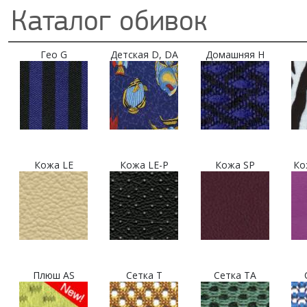
Каталог обивок
Гео G
Детская D, DA
Домашняя H
Кожа LE
Кожа LE-P
Кожа SP
Ко
Плюш AS
Сетка T
Сетка TA