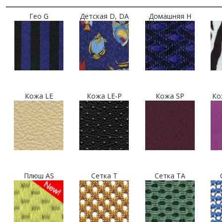
Гео G
Детская D, DA
Домашняя H
Кожа LE
Кожа LE-P
Кожа SP
Ко
Плюш AS
Сетка T
Сетка TA