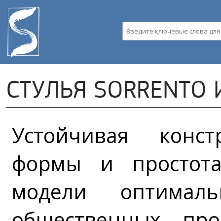
Пе
ос
со
Введите ключевые слова д
СТУЛЬЯ SORRENTO 
Устойчивая конст
формы и простот
модели оптимал
общественных про