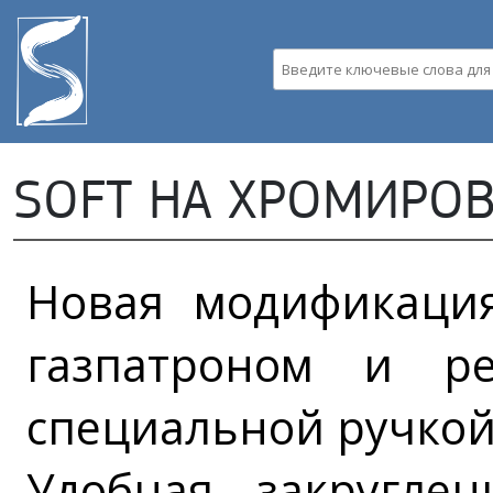
Пе
ос
со
Введите ключевые слова д
SOFT НА ХРОМИРО
Новая модификация
газпатроном и ре
специальной ручкой
Удобная закругле