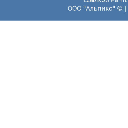
ООО "Альпико" © |