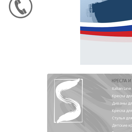
КРЕСЛА И
Italian Line
Кресла дл
Диваны дл
Кресла дл
Стулья дл
Детские к