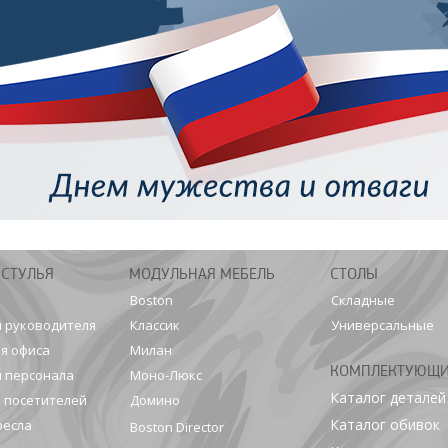
 СТУЛЬЯ
МОДУЛЬНАЯ МЕБЕЛЬ
СТОЛЫ
Boston
Складные
я руководителя
Классик
Универсальные
я офиса
Милан
КОМПЛЕКТУЮЩ
я персонала
Моно-Люкс
Каталог деталей
я посетителей
Домино
Каталог обивок
ресла
Boston Director