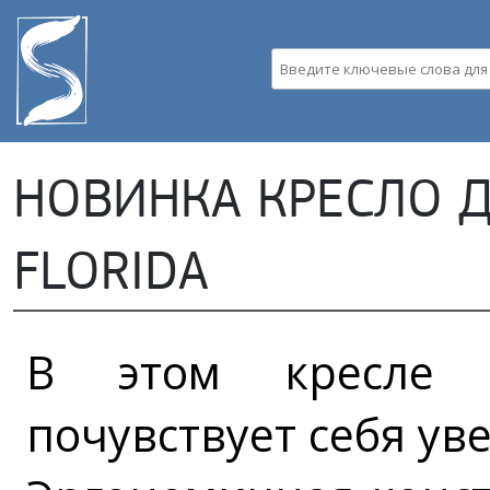
Пе
ос
со
Введите ключевые слова д
НОВИНКА КРЕСЛО 
FLORIDA
В этом кресле к
почувствует себя ув