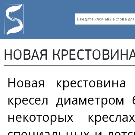
Пе
ос
со
Введите ключевые слова д
НОВАЯ КРЕСТОВИНА
Новая крестовина
кресел диаметром 
некоторых кресла
специальных и детс