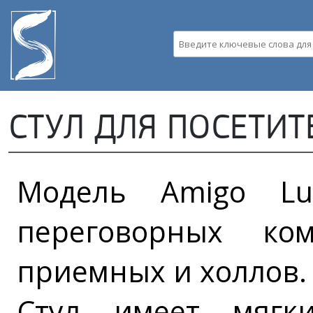
Пе
ос
со
Введите ключевые слова д
СТУЛ ДЛЯ ПОСЕТИТ
Модель Amigo Lu
переговорных ком
приемных и холлов.
Стул имеет мягк